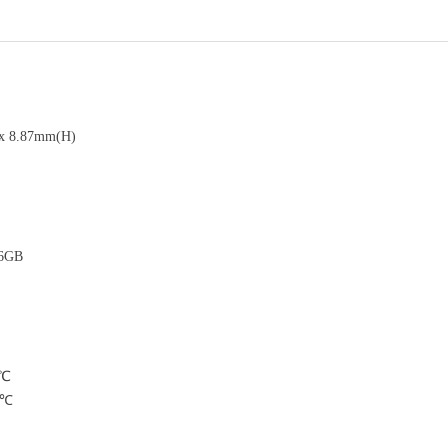
.87mm(H)
GB
℃
5℃