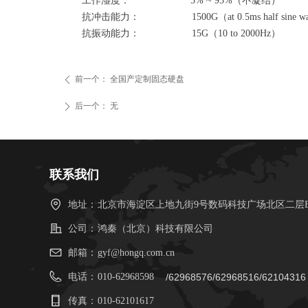
工作湿度： 5% ~ 95%（不凝结）
抗冲击能力： 1500G（at 0.5ms half sine w
抗振动能力： 15G（10 to 2000Hz）
前一个：
全国产定制固态硬盘
ꄴ
后一个：
无
ꄲ
联系我们
地址：
北京市海淀区上地九街9号数码科技广场北区二层B
公司：
鸿秦（北京）科技有限公司
邮箱：
gyf@hongq.com.cn
电话：
010-62968598
/62968576/62968516/62104316
传真：
010-62101617