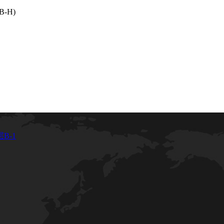
-H)
B-1