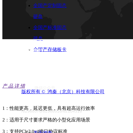
全国产定制固态
硬盘
全国产标准固态
硬盘
产品中心
全国产存储板卡
联系我们
产 品 详 情
微信公众号
版权所有 © 
鸿秦（北京）科技有限公司
1：性能更高，延迟更低，具有超高运行效率
/62968576/62968516/62104316
2：适用于尺寸要求严格的小型化应用场景
3：支持PCle3.0x4接口协议标准
关于鸿秦