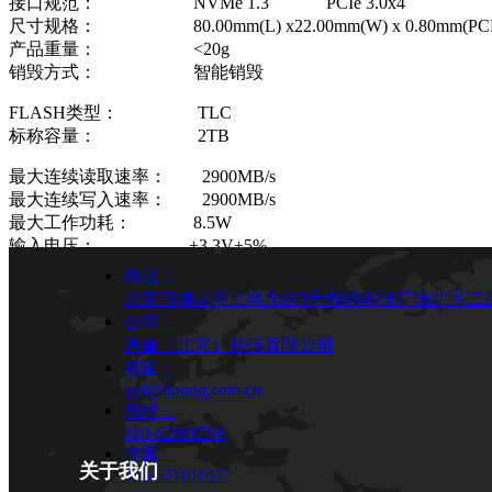
接口规范： NVMe 1.3 PCIe 3.0x4
尺寸规格： 80.00mm(L) x22.00mm(W) x 0.80mm(PCB
产品重量： <20g
销毁方式： 智能销毁
FLASH类型： TLC
标称容量： 2TB
最大连续读取速率： 2900MB/s
最大连续写入速率： 2900MB/s
最大工作功耗： 8.5W
输入电压： +3.3V±5%
地址：
工作温度： 0℃ ~ +70℃ / -25℃ ~ +70℃
北京市海淀区上地九街9号数码科技广场北区二层
公司：
-40℃ ~ +85℃ / -40℃ ~ +85℃
鸿秦（北京）科技有限公司
存储温度： -55℃ ~ +95℃
邮箱：
工作湿度： 5% ~ 95%（不凝结）
gyf@hongq.com.cn
抗冲击能力： 1500G（at 0.5ms half sine wave）
电话：
抗振动能力： 15G（10 to 2000Hz）
010-62968598
传真：
关于我们
010-62101617